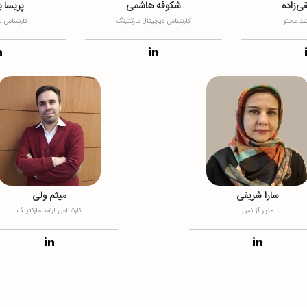
ی‌زاده
شکوفه هاشمی
پریسا 
شد محتوا
کارشناس دیجیتال مارکتینگ
کارشناس ت
سارا شریفی
میثم ولی
مدیر آژانس
کارشناس ارشد مارکتینگ